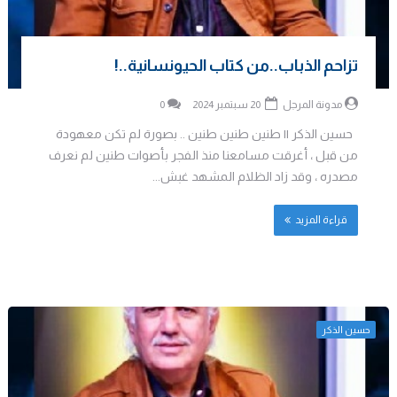
تزاحم الذباب..من كتاب الحيونسانية..!
مدونة المرجل
20 سبتمبر 2024
0
حسين الذكر || طنين طنين طنين .. بصورة لم تكن معهودة
من قبل ، أغرقت مسامعنا منذ الفجر بأصوات طنين لم نعرف
مصدره ، وقد زاد الظلام المشهد غبش...
قراءة المزيد
حسين الذكر