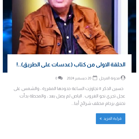
الحلقة الاولى من كتاب (عدسات على الطريق)..!
مدونة المرجل
20 ديسمبر 2024
0
حسين الذكر || تجاوزت الساعة حدودها المقررة ، والشمس على
عجل تجري نحو الغروب . الباص لم يصل بعد ، والمحطة بدأت
تختنق بزحام مختلف شرائح أبنا...
قراءة المزيد