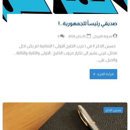
صديقي رئيسأ للجمهورية..!
مدونة المرجل
25 يناير 2026
0
حسين الذكر || في ( حرب الخليج الاولى ) الثمانينة لم يكن اذكى
محلل عربي يشير الى تكرار حروب الخليج : الاولى والثانية والثالثة ..
والحبل على...
قراءة المزيد
حسين الذكر