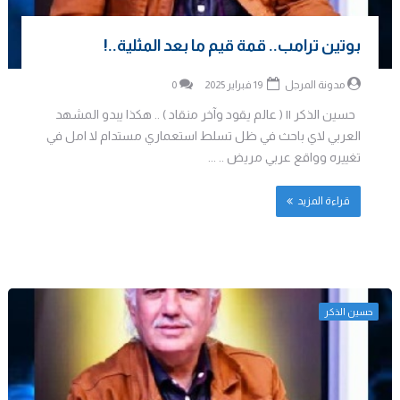
بوتين ترامب.. قمة قيم ما بعد المثلية..!
مدونة المرجل
19 فبراير 2025
0
حسين الذكر || ( عالم يقود وآخر منقاد ) .. هكذا يبدو المشهد
العربي لاي باحث في ظل تسلط استعماري مستدام لا امل في
تغييره وواقع عربي مريض .. ...
قراءة المزيد
حسين الذكر