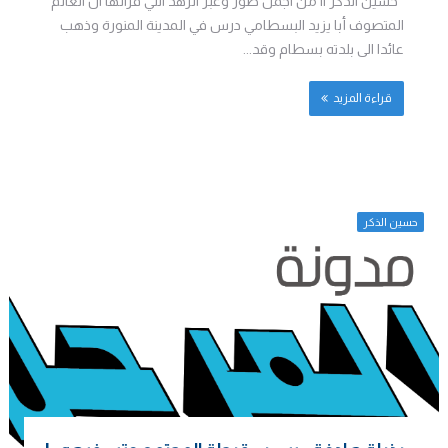
حسين الذكر || من اجمل صور وعبر الزهد التي قراتها ان العالم
المتصوف أبا يزيد البسطامي درس في المدينة المنورة وذهب
عائدا الى بلدته بسطام وقد...
قراءة المزيد
حسين الذكر