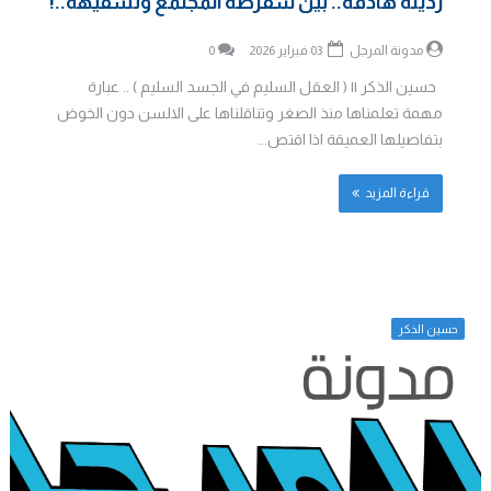
رذيلة هادفة.. بين سقرطة المجتمع وتسفيهه..!
مدونة المرجل
03 فبراير 2026
0
حسين الذكر || ( العقل السليم في الجسد السليم ) .. عبارة
مهمة تعلمناها منذ الصغر وتناقلناها على الالسن دون الخوض
بتفاصيلها العميقة اذا اقتص...
قراءة المزيد
حسين الذكر