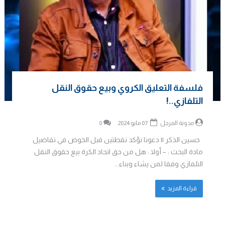
فلسفة التعليق الكروي وبيع حقوق النقل
التلفازي..!
مدونة المرجل
07 مايو 2024
0
حسين الذكر || دعونا نؤكد نقطتين قبل الخوض في تفاصيل
مادة البحث : – أولا : هل من حق اتحاد الكرة بيع حقوق النقل
التلفازي وفقا لمن يشاء وبناء...
قراءة المزيد