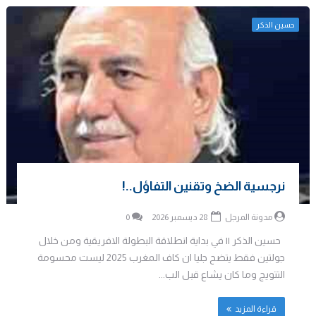
حسين الذكر
نرجسية الضخ وتقنين التفاؤل..!
مدونة المرجل
28 ديسمبر 2026
0
حسين الذكر || في بداية انطلاقة البطولة الافريقية ومن خلال
جولتين فقط يتضح جليا ان كاف المغرب 2025 ليست محسومة
التتويج وما كان يشاع قبل الب...
قراءة المزيد